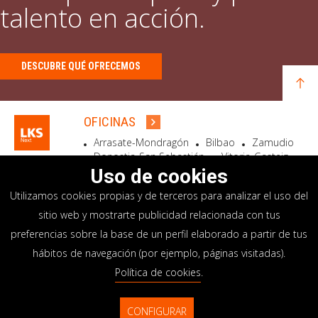
talento en acción.
DESCUBRE QUÉ OFRECEMOS
OFICINAS
Arrasate-Mondragón
Bilbao
Zamudio
Donostia-San Sebastián
Vitoria-Gasteiz
Madrid
El Astillero
Bidart
Uso de cookies
Utilizamos cookies propias y de terceros para analizar el uso del
SEDE SOCIAL
sitio web y mostrarte publicidad relacionada con tus
Goiru, 7 Arrasate-Mondragón
preferencias sobre la base de un perfil elaborado a partir de tus
CP 20500 GIPUZKOA – SPAIN
hábitos de navegación (por ejemplo, páginas visitadas).
+34 900 84 14 14
Política de cookies
.
info@lksnext.com
CONFIGURAR