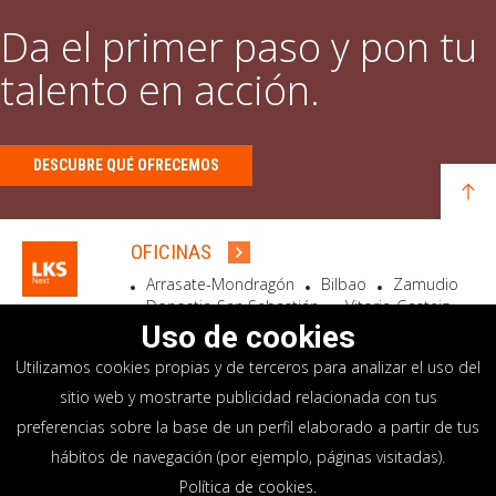
Da el primer paso y pon tu
talento en acción.
DESCUBRE QUÉ OFRECEMOS
OFICINAS
Arrasate-Mondragón
Bilbao
Zamudio
Donostia-San Sebastián
Vitoria-Gasteiz
Madrid
El Astillero
Bidart
Uso de cookies
Utilizamos cookies propias y de terceros para analizar el uso del
SEDE SOCIAL
sitio web y mostrarte publicidad relacionada con tus
Goiru, 7 Arrasate-Mondragón
preferencias sobre la base de un perfil elaborado a partir de tus
CP 20500 GIPUZKOA – SPAIN
hábitos de navegación (por ejemplo, páginas visitadas).
+34 900 84 14 14
Política de cookies
.