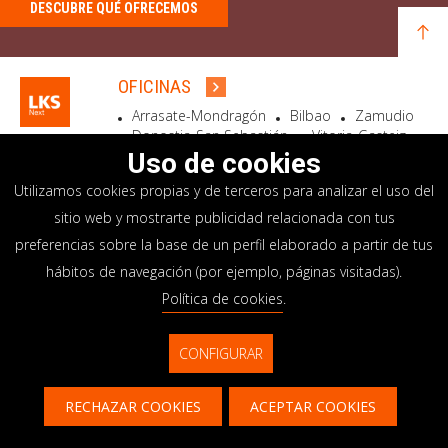
DESCUBRE QUÉ OFRECEMOS
OFICINAS
Arrasate-Mondragón
Bilbao
Zamudio
Donostia-San Sebastián
Vitoria-Gasteiz
Madrid
El Astillero
Bidart
Uso de cookies
Utilizamos cookies propias y de terceros para analizar el uso del
SEDE SOCIAL
sitio web y mostrarte publicidad relacionada con tus
Goiru, 7 Arrasate-Mondragón
preferencias sobre la base de un perfil elaborado a partir de tus
CP 20500 GIPUZKOA – SPAIN
hábitos de navegación (por ejemplo, páginas visitadas).
+34 900 84 14 14
Política de cookies
.
info@lksnext.com
CONFIGURAR
Aviso legal
Portal de privacidad
© LKS Next 2026
Política de cookies
Sistema interno información
RECHAZAR COOKIES
ACEPTAR COOKIES
Contacto
CONTACTAR
CONTÁCTANOS