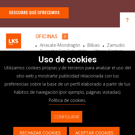
DESCUBRE QUÉ OFRECEMOS
OFICINAS
Arrasate-Mondragón
Bilbao
Zamudio
Donostia-San Sebastián
Vitoria-Gasteiz
Madrid
El Astillero
Bidart
Uso de cookies
Utilizamos cookies propias y de terceros para analizar el uso del
SEDE SOCIAL
sitio web y mostrarte publicidad relacionada con tus
Goiru, 7 Arrasate-Mondragón
preferencias sobre la base de un perfil elaborado a partir de tus
CP 20500 GIPUZKOA – SPAIN
hábitos de navegación (por ejemplo, páginas visitadas).
+34 900 84 14 14
Política de cookies
.
info@lksnext.com
CONFIGURAR
Aviso legal
Portal de privacidad
© LKS Next 2026
Política de cookies
Sistema interno información
RECHAZAR COOKIES
ACEPTAR COOKIES