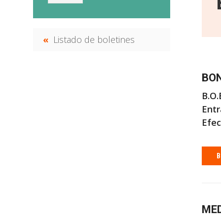
Listado de boletines
BON
B.O.B
Entr
Efec
B
MED