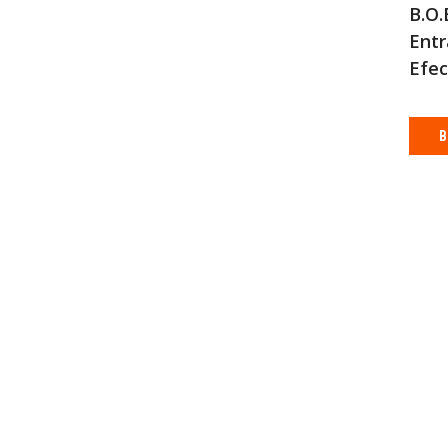
B.O.B
Entr
Efec
B