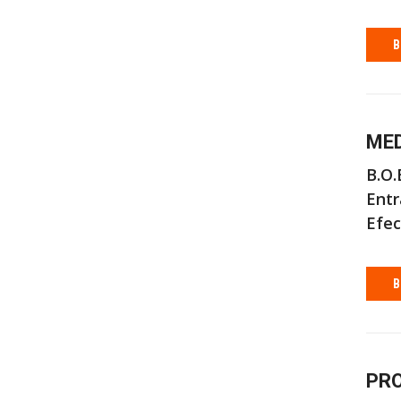
B
MED
B.O.B
Entr
Efec
B
PRO