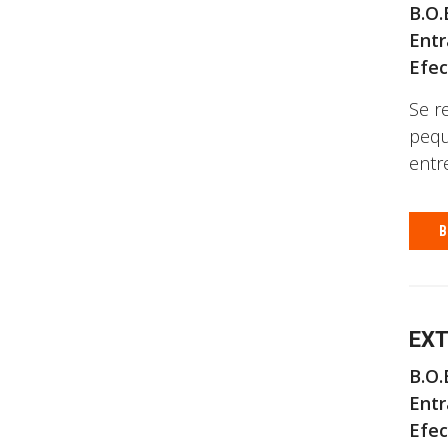
B.O.B
Entr
Efec
Se r
pequ
entre
B
EXT
B.O.B
Entr
Efec