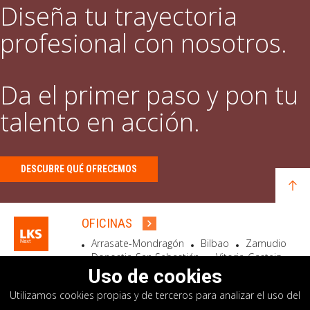
Diseña tu trayectoria
profesional con nosotros.
Da el primer paso y pon tu
talento en acción.
DESCUBRE QUÉ OFRECEMOS
OFICINAS
Arrasate-Mondragón
Bilbao
Zamudio
Donostia-San Sebastián
Vitoria-Gasteiz
Madrid
El Astillero
Bidart
Uso de cookies
Utilizamos cookies propias y de terceros para analizar el uso del
SEDE SOCIAL