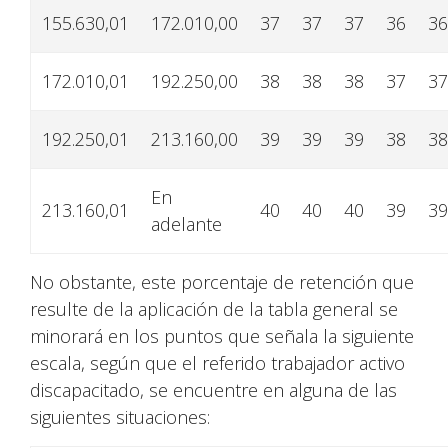
155.630,01
172.010,00
37
37
37
36
36
172.010,01
192.250,00
38
38
38
37
37
192.250,01
213.160,00
39
39
39
38
38
En
213.160,01
40
40
40
39
39
adelante
No obstante, este porcentaje de retención que
resulte de la aplicación de la tabla general se
minorará en los puntos que señala la siguiente
escala, según que el referido trabajador activo
discapacitado, se encuentre en alguna de las
siguientes situaciones: