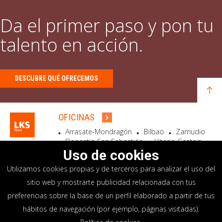
Da el primer paso y pon tu
talento en acción.
DESCUBRE QUÉ OFRECEMOS
OFICINAS
Arrasate-Mondragón
Bilbao
Zamudio
Donostia-San Sebastián
Vitoria-Gasteiz
Madrid
El Astillero
Bidart
Uso de cookies
Utilizamos cookies propias y de terceros para analizar el uso del
SEDE SOCIAL
sitio web y mostrarte publicidad relacionada con tus
Goiru, 7 Arrasate-Mondragón
preferencias sobre la base de un perfil elaborado a partir de tus
CP 20500 GIPUZKOA – SPAIN
hábitos de navegación (por ejemplo, páginas visitadas).
+34 900 84 14 14