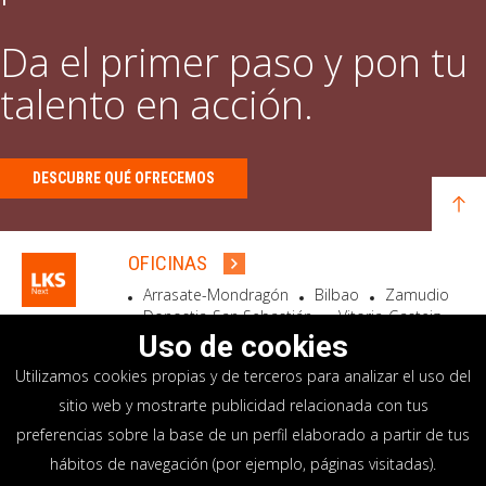
Da el primer paso y pon tu
talento en acción.
DESCUBRE QUÉ OFRECEMOS
OFICINAS
Arrasate-Mondragón
Bilbao
Zamudio
Donostia-San Sebastián
Vitoria-Gasteiz
Madrid
El Astillero
Bidart
Uso de cookies
Utilizamos cookies propias y de terceros para analizar el uso del
SEDE SOCIAL
sitio web y mostrarte publicidad relacionada con tus
Goiru, 7 Arrasate-Mondragón
preferencias sobre la base de un perfil elaborado a partir de tus
CP 20500 GIPUZKOA – SPAIN
hábitos de navegación (por ejemplo, páginas visitadas).
+34 900 84 14 14