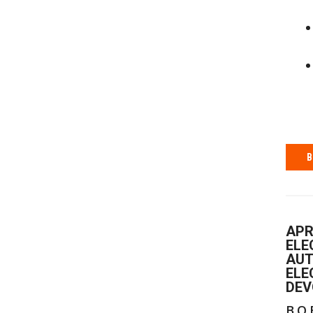
B
APR
ELE
AUT
ELE
DEV
B.O.