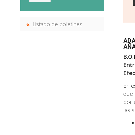
Listado de boletines
ADA
AÑA
B.O.
Entr
Efec
En e
que 
por 
las 