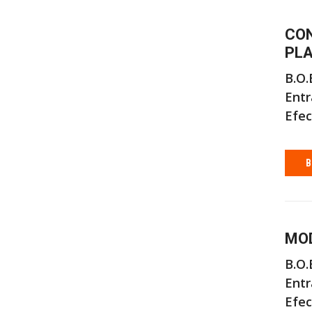
CON
PLA
B.O.B
Entr
Efec
B
MOD
B.O.B
Entr
Efec