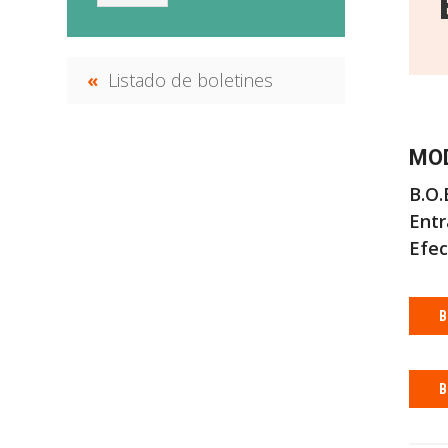
Listado de boletines
MOD
B.O.B
Entr
Efec
B
B