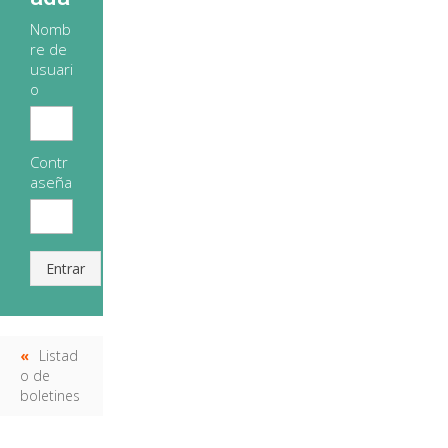
Nomb
re de
usuari
o
Contr
aseña
Entrar
Listad
o de
boletines