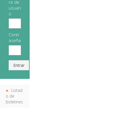
re de
usuari
o
Contr
aseña
Entrar
Listad
o de
boletines