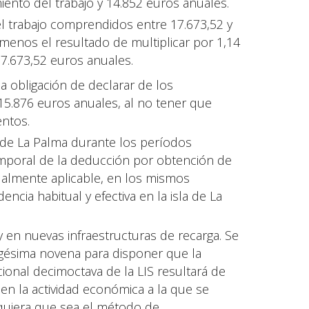
miento del trabajo y 14.852 euros anuales.
l trabajo comprendidos entre 17.673,52 y
 menos el resultado de multiplicar por 1,14
 17.673,52 euros anuales.
la obligación de declarar de los
15.876 euros anuales, al no tener que
entos.
la de La Palma durante los períodos
emporal de la deducción por obtención de
gualmente aplicable, en los mismos
ncia habitual y efectiva en la isla de La
 en nuevas infraestructuras de recarga. Se
uagésima novena para disponer que la
cional decimoctava de la LIS resultará de
len la actividad económica a la que se
lquiera que sea el método de