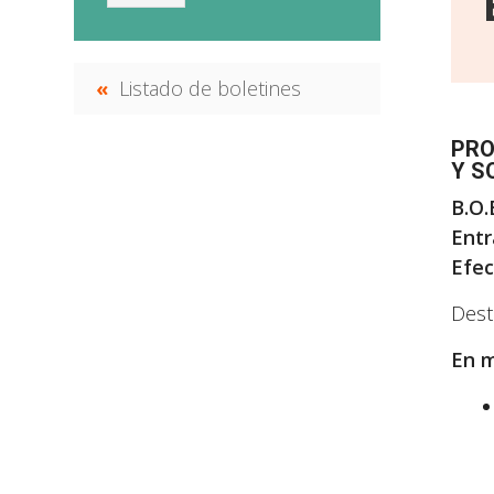
Listado de boletines
PRO
Y S
B.O.
Entr
Efec
Dest
En m