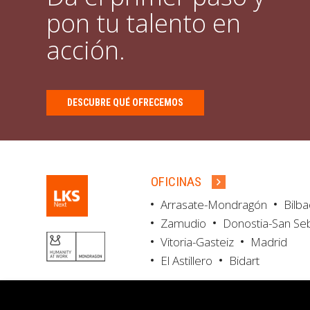
pon tu talento en
acción.
DESCUBRE QUÉ OFRECEMOS
OFICINAS
Arrasate-Mondragón
Bilb
Zamudio
Donostia-San Se
Vitoria-Gasteiz
Madrid
El Astillero
Bidart