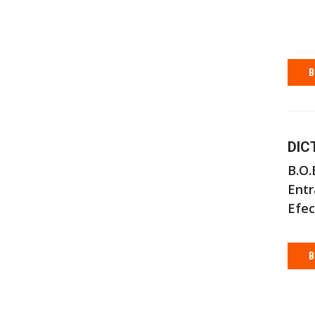
B
DIC
B.O.
Entr
Efec
B