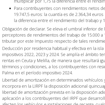
multiplicar por 1,75 la diferencia entre el rendi
Para contribuyentes con rendimientos netos de
19.747,5 euros: la cuantía es de 2.364,34 euros
la diferencia entre el rendimiento del trabajo y
Obligación de declarar. Se eleva el umbral inferior de 
perceptores de rendimientos del trabajo de 15.000 a 
tributar por este Impuesto respecto de tales rendimi
Deducción por residencia habitual y efectiva en la is
impositivos 2022, 2023 y 2024. Se amplía el ámbito t
rentas en Ceuta y Melilla, de manera que resultará i
términos y condiciones, a los contribuyentes con reside
Palma en el período impositivo 2024.
Libertad de amortización en determinados vehículos y
incorpora en la LIRPF la disposición adicional quinc
libertad de amortización prevista en la disposición adi
aplicación a los contribuyentes del IRPF que desarrol
afecten los vehículos e instalaciones de recarga, cua