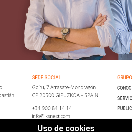
SEDE SOCIAL
GRUPO
ao
Goiru, 7 Arrasate-Mondragón
CONOC
bastián
CP 20500 GIPUZKOA – SPAIN
SERVIC
+34 900 84 14 14
PUBLI
info@lksnext.com
Uso de cookies