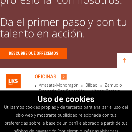
Da el primer paso y pon tu
talento en acción.
DESCUBRE QUÉ OFRECEMOS
OFICINAS
Arrasate-Mondragón
Bilbao
Zamudio
Donostia-San Sebastián
Vitoria-Gasteiz
Madrid
El Astillero
Bidart
Uso de cookies
Utilizamos cookies propias y de terceros para analizar el uso del
SEDE SOCIAL
sitio web y mostrarte publicidad relacionada con tus
Goiru, 7 Arrasate-Mondragón
preferencias sobre la base de un perfil elaborado a partir de tus
CP 20500 GIPUZKOA – SPAIN
hábitos de navegación (por ejemplo, páginas visitadas).