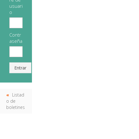
usuari
o
Contr
aseña
Entrar
Listad
o de
boletines