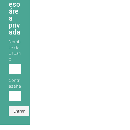
eso
áre
a
priv
ada
Nomb
re de
usuari
o
Contr
aseña
Entrar