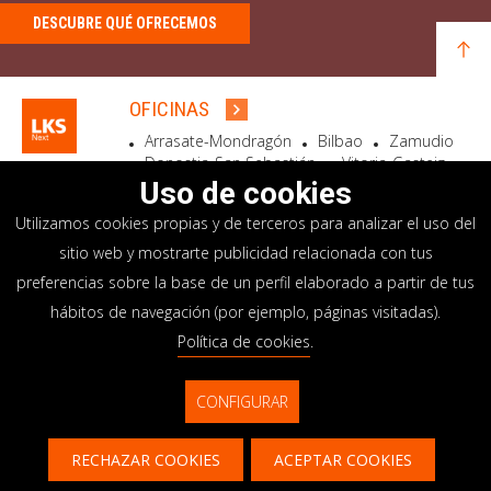
DESCUBRE QUÉ OFRECEMOS
OFICINAS
Arrasate-Mondragón
Bilbao
Zamudio
Donostia-San Sebastián
Vitoria-Gasteiz
Madrid
El Astillero
Bidart
Uso de cookies
Utilizamos cookies propias y de terceros para analizar el uso del
SEDE SOCIAL
sitio web y mostrarte publicidad relacionada con tus
Goiru, 7 Arrasate-Mondragón
preferencias sobre la base de un perfil elaborado a partir de tus
CP 20500 GIPUZKOA – SPAIN
hábitos de navegación (por ejemplo, páginas visitadas).
+34 900 84 14 14
Política de cookies
.
info@lksnext.com
CONFIGURAR
Aviso legal
Portal de privacidad
© LKS Next 2026
Política de cookies
Sistema interno información
RECHAZAR COOKIES
ACEPTAR COOKIES