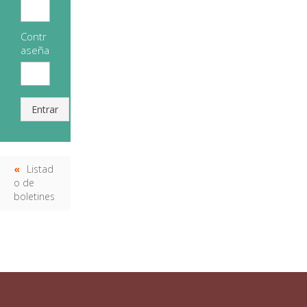
Contr
aseña
Entrar
Listad
o de
boletines