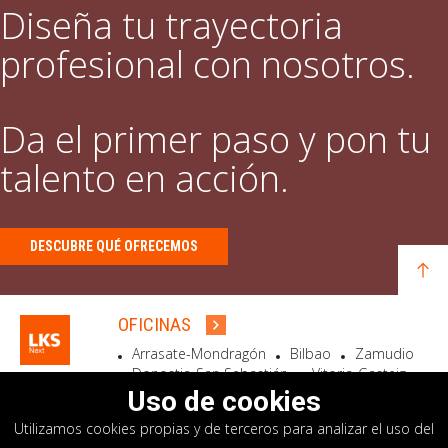
Diseña tu trayectoria
profesional con nosotros.
Da el primer paso y pon tu
talento en acción.
DESCUBRE QUÉ OFRECEMOS
OFICINAS
Arrasate-Mondragón
Bilbao
Zamudio
Donostia-San Sebastián
Vitoria-Gasteiz
Madrid
El Astillero
Bidart
Uso de cookies
Utilizamos cookies propias y de terceros para analizar el uso del
SEDE SOCIAL