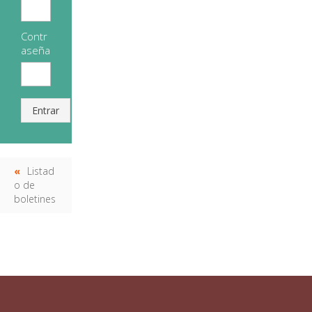
Contr
aseña
Entrar
Listad
o de
boletines