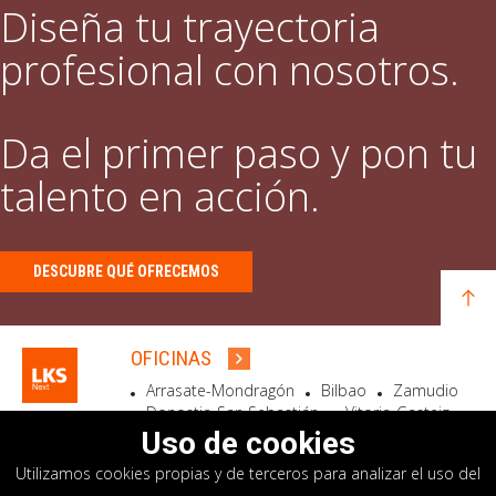
Diseña tu trayectoria
profesional con nosotros.
Da el primer paso y pon tu
talento en acción.
DESCUBRE QUÉ OFRECEMOS
OFICINAS
Arrasate-Mondragón
Bilbao
Zamudio
Donostia-San Sebastián
Vitoria-Gasteiz
Madrid
El Astillero
Bidart
Uso de cookies
Utilizamos cookies propias y de terceros para analizar el uso del
SEDE SOCIAL