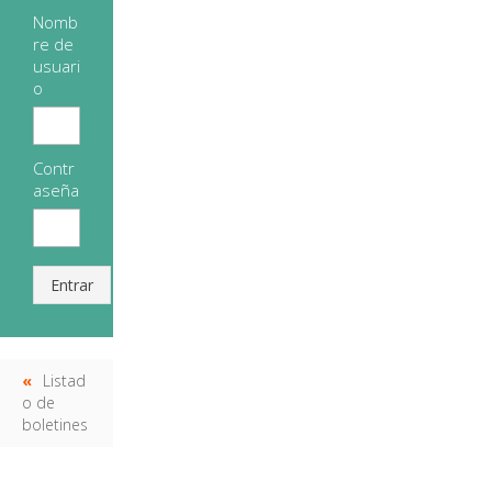
Nomb
re de
usuari
o
Contr
aseña
Entrar
Listad
o de
boletines