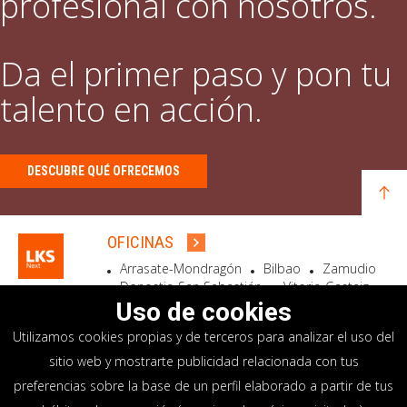
profesional con nosotros.
Da el primer paso y pon tu
talento en acción.
DESCUBRE QUÉ OFRECEMOS
OFICINAS
Arrasate-Mondragón
Bilbao
Zamudio
Donostia-San Sebastián
Vitoria-Gasteiz
Madrid
El Astillero
Bidart
Uso de cookies
Utilizamos cookies propias y de terceros para analizar el uso del
SEDE SOCIAL
sitio web y mostrarte publicidad relacionada con tus
Goiru, 7 Arrasate-Mondragón
preferencias sobre la base de un perfil elaborado a partir de tus
CP 20500 GIPUZKOA – SPAIN