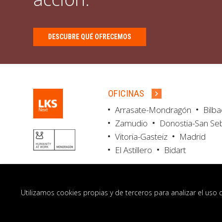
DESCUBRE QUÉ OFRECEMOS
OFICINAS
Arrasate-Mondragón
Bilb
Zamudio
Donostia-San Se
Vitoria-Gasteiz
Madrid
El Astillero
Bidart
Utilizamos cookies propias y de terceros para analizar el uso 
© LKS Next 2026
Aviso legal
Portal de 