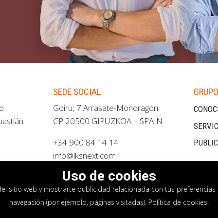
SEDE SOCIAL
GRUPO
ao
Goiru, 7 Arrasate-Mondragón
CONOC
bastián
CP 20500 GIPUZKOA – SPAIN
SERVIC
+34 900 84 14 14
PUBLI
info@lksnext.com
Uso de cookies
del sitio web y mostrarte publicidad relacionada con tus preferencias 
navegación (por ejemplo, páginas visitadas).
Política de cookies
.
privacidad
Política de cookies
Sistema interno i