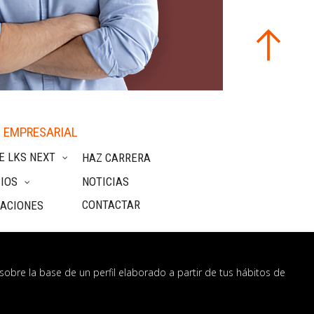
 EMPRESARIAL
E LKS NEXT
HAZ CARRERA
IOS
NOTICIAS
CONTACTAR
CACIONES
sobre la base de un perfil elaborado a partir de tus hábitos de
nformación