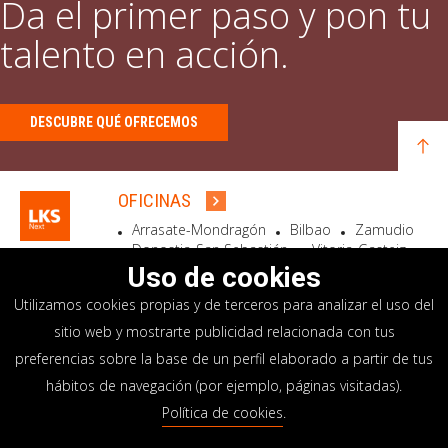
Da el primer paso y pon tu
talento en acción.
DESCUBRE QUÉ OFRECEMOS
OFICINAS
Arrasate-Mondragón
Bilbao
Zamudio
Donostia-San Sebastián
Vitoria-Gasteiz
Madrid
El Astillero
Bidart
Uso de cookies
Utilizamos cookies propias y de terceros para analizar el uso del
SEDE SOCIAL
sitio web y mostrarte publicidad relacionada con tus
Goiru, 7 Arrasate-Mondragón
preferencias sobre la base de un perfil elaborado a partir de tus
CP 20500 GIPUZKOA – SPAIN
hábitos de navegación (por ejemplo, páginas visitadas).
+34 900 84 14 14
Política de cookies
.
info@lksnext.com