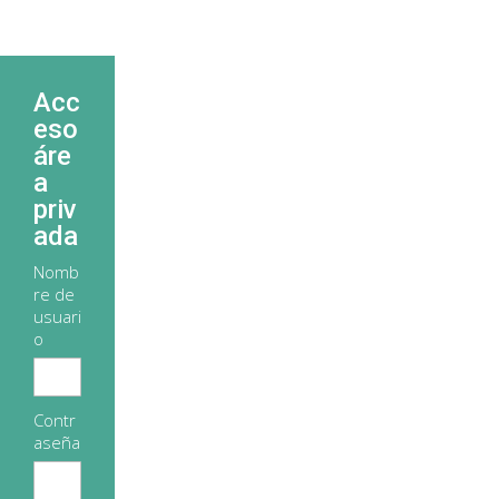
Acc
eso
áre
a
priv
ada
Nomb
re de
usuari
o
Contr
aseña