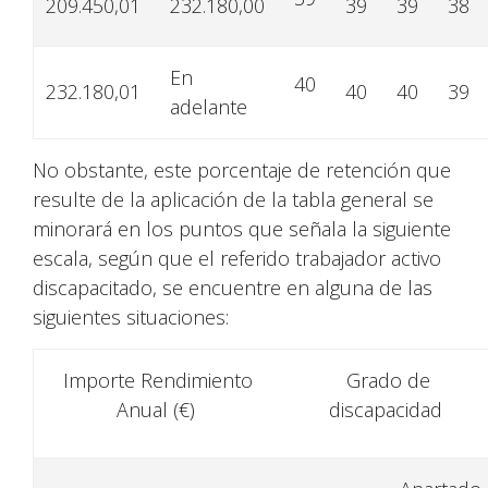
209.450,01
232.180,00
39
39
38
En
40
232.180,01
40
40
39
adelante
No obstante, este porcentaje de retención que
resulte de la aplicación de la tabla general se
minorará en los puntos que señala la siguiente
escala, según que el referido trabajador activo
discapacitado, se encuentre en alguna de las
siguientes situaciones:
Importe Rendimiento
Grado de
Anual (€)
discapacidad