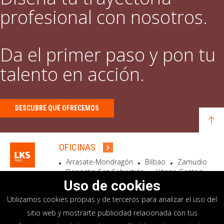
profesional con nosotros.
Da el primer paso y pon tu
talento en acción.
DESCUBRE QUÉ OFRECEMOS
OFICINAS
Arrasate-Mondragón
Bilbao
Zamudio
Donostia-San Sebastián
Vitoria-Gasteiz
Madrid
El Astillero
Bidart
Uso de cookies
Utilizamos cookies propias y de terceros para analizar el uso del
SEDE SOCIAL
sitio web y mostrarte publicidad relacionada con tus
Goiru, 7 Arrasate-Mondragón