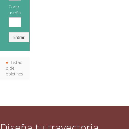
Contr
aseña
Entrar
Listad
o de
boletines
Diseña tu trayectoria