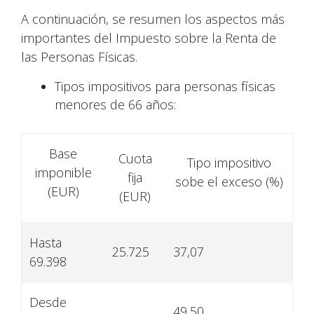
A continuación, se resumen los aspectos más
importantes del Impuesto sobre la Renta de
las Personas Físicas.
Tipos impositivos para personas físicas
menores de 66 años:
Base
Cuota
Tipo impositivo
imponible
fija
sobe el exceso (%)
(EUR)
(EUR)
Hasta
25.725
37,07
69.398
Desde
49,50