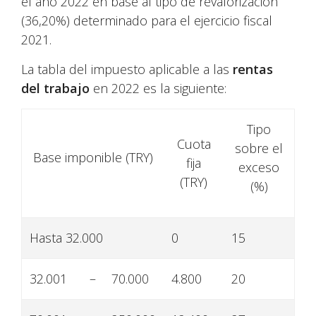
el año 2022 en base al tipo de revalorización
(36,20%) determinado para el ejercicio fiscal
2021.
La tabla del impuesto aplicable a las
rentas
del trabajo
en 2022 es la siguiente:
Tipo
Cuota
sobre el
Base imponible (TRY)
fija
exceso
(TRY)
(%)
Hasta 32.000
0
15
32.001
–
70.000
4.800
20