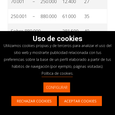
70.001
–
250.000
12.400
27
250.001
–
880.000
61.000
35
Sobre 880.000
281.500
40
Uso de cookies
La tabla de impuestos aplicable a
todas las
Utilizamos cookies propias y de terceros para analizar el uso del
rentas distintas de las del trabajo
en 2022
sitio web y mostrarte publicidad relacionada con tus
es la siguiente:
preferencias sobre la base de un perfil elaborado a partir de tus
hábitos de navegación (por ejemplo, páginas visitadas).
Política de cookies
.
Tipo
Cuota
sobre el
Base imponible (TRY)
fija
CONFIGURAR
exceso
(TRY)
(%)
RECHAZAR COOKIES
ACEPTAR COOKIES
Contacto
CONTÁCTANOS
Hasta 32.000
0
15