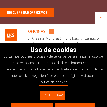
DESCUBRE QUÉ OFRECEMOS
OFICINAS
Arrasate-Mondragón
Bilbao
Zamudio
Donostia-San Sebastián
Vitoria-Gasteiz
Madrid
El Astillero
Bidart
Uso de cookies
Utilizamos cookies propias y de terceros para analizar el uso del
SEDE SOCIAL
sitio web y mostrarte publicidad relacionada con tus
Goiru, 7 Arrasate-Mondragón
preferencias sobre la base de un perfil elaborado a partir de tus
CP 20500 GIPUZKOA – SPAIN
hábitos de navegación (por ejemplo, páginas visitadas).
+34 900 84 14 14
Política de cookies
.
info@lksnext.com
CONFIGURAR
Aviso legal
Portal de privacidad
© LKS Next 2026
Política de cookies
Sistema interno información