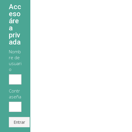
Acc
eso
áre
a
priv
ada
Nomb
re de
usuari
o
Contr
aseña
Entrar