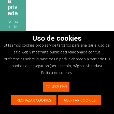
a
priv
ada
Nomb
re de
usuari
o
Uso de cookies
Utilizamos cookies propias y de terceros para analizar el uso del
sitio web y mostrarte publicidad relacionada con tus
Contr
preferencias sobre la base de un perfil elaborado a partir de tus
aseña
hábitos de navegación (por ejemplo, páginas visitadas).
Política de cookies
.
Entrar
CONFIGURAR
RECHAZAR COOKIES
ACEPTAR COOKIES
Listad
Contacto
CONTÁCTANOS
o de