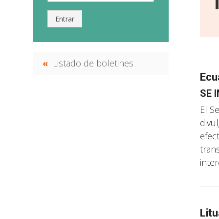
Entrar
Listado de boletines
Ecu
SE 
El S
divu
efec
tran
inter
Litu