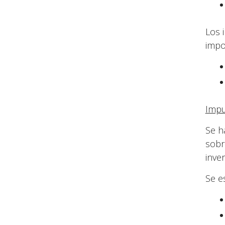
Los 
impo
Impu
Se h
sobr
inver
Se e