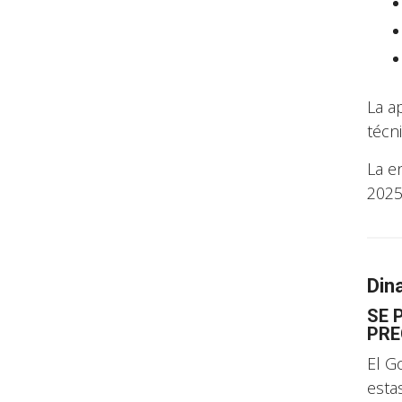
La a
técn
La e
2025
Din
SE 
PRE
El G
esta