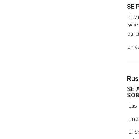
SE 
El M
rela
parc
En c
Rus
SE 
SOB
Las 
Impu
El S