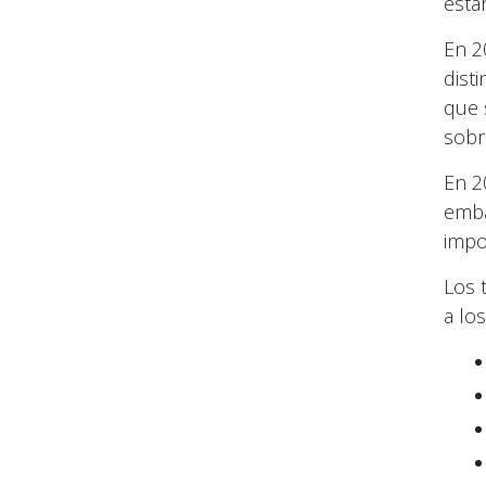
esta
En 2
dist
que 
sobr
En 2
emba
impo
Los 
a lo