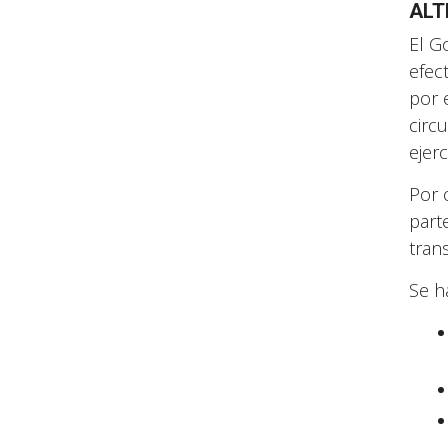
ALT
El G
efec
por 
circ
ejerc
Por 
part
tran
Se h