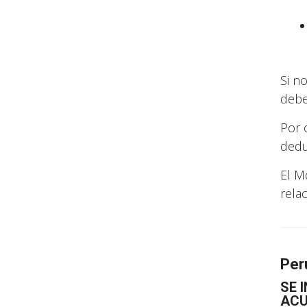
Si n
debe
Por 
dedu
El M
rela
Per
SE 
ACU