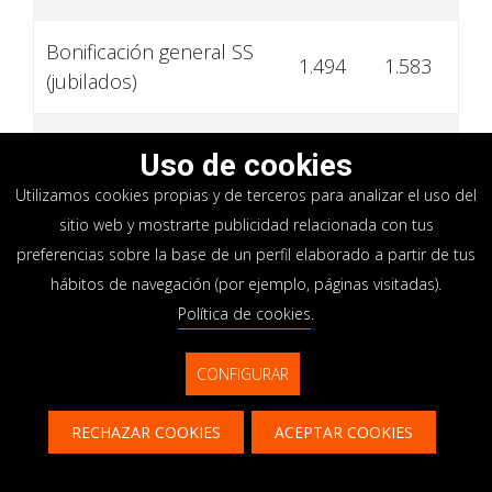
Bonificación general SS
1.494
1.583
(jubilados)
Deducción por empleo
4.260
5.052
Uso de cookies
Utilizamos cookies propias y de terceros para analizar el uso del
Deducción por empleo
2.204
t.b.d.
sitio web y mostrarte publicidad relacionada con tus
(jubilados)
preferencias sobre la base de un perfil elaborado a partir de tus
hábitos de navegación (por ejemplo, páginas visitadas).
Deducción por
2.534
2.649
Política de cookies
.
dependiente
CONFIGURAR
Deducción por vejez
1.726
1.835
RECHAZAR COOKIES
ACEPTAR COOKIES
Deducción para jóvenes
Contacto
CONTÁCTANOS
771
820
discapacitados