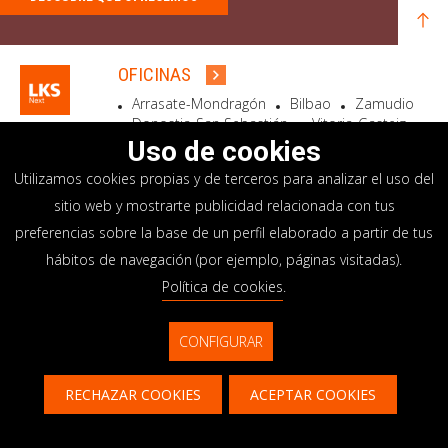
OFICINAS
Arrasate-Mondragón
Bilbao
Zamudio
Donostia-San Sebastián
Vitoria-Gasteiz
Madrid
El Astillero
Bidart
Uso de cookies
Utilizamos cookies propias y de terceros para analizar el uso del
SEDE SOCIAL
sitio web y mostrarte publicidad relacionada con tus
Goiru, 7 Arrasate-Mondragón
preferencias sobre la base de un perfil elaborado a partir de tus
CP 20500 GIPUZKOA – SPAIN
hábitos de navegación (por ejemplo, páginas visitadas).
+34 900 84 14 14
Política de cookies
.
info@lksnext.com
CONFIGURAR
Aviso legal
Portal de privacidad
© LKS Next 2026
Política de cookies
Sistema interno información
RECHAZAR COOKIES
ACEPTAR COOKIES
Contacto
CONTACTAR
CONTÁCTANOS