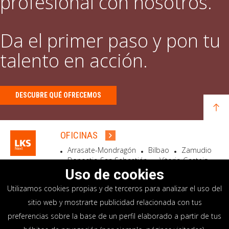
profesional con nosotros.
Da el primer paso y pon tu
talento en acción.
DESCUBRE QUÉ OFRECEMOS
OFICINAS
Arrasate-Mondragón
Bilbao
Zamudio
Donostia-San Sebastián
Vitoria-Gasteiz
Madrid
El Astillero
Bidart
Uso de cookies
Utilizamos cookies propias y de terceros para analizar el uso del
SEDE SOCIAL
sitio web y mostrarte publicidad relacionada con tus
Goiru, 7 Arrasate-Mondragón
preferencias sobre la base de un perfil elaborado a partir de tus
CP 20500 GIPUZKOA – SPAIN