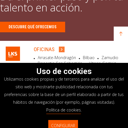
talento en acción.
DESCUBRE QUÉ OFRECEMOS
OFICINAS
Arrasate-Mondragón
Bilbao
Zamudio
Donostia-San Sebastián
Vitoria-Gasteiz
Madrid
El Astillero
Bidart
Uso de cookies
Utilizamos cookies propias y de terceros para analizar el uso del
SEDE SOCIAL
sitio web y mostrarte publicidad relacionada con tus
Goiru, 7 Arrasate-Mondragón
preferencias sobre la base de un perfil elaborado a partir de tus
CP 20500 GIPUZKOA – SPAIN
hábitos de navegación (por ejemplo, páginas visitadas).
+34 900 84 14 14
Política de cookies
.
info@lksnext.com
CONFIGURAR