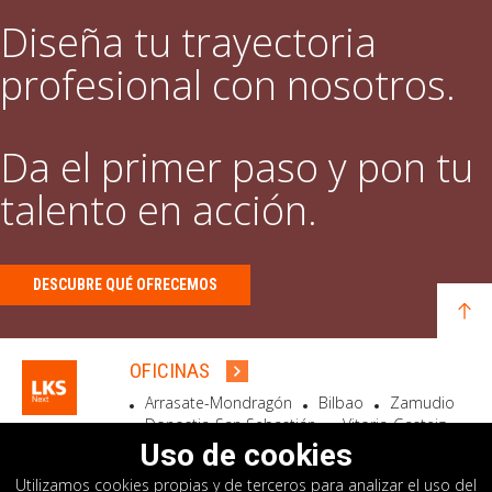
Diseña tu trayectoria
profesional con nosotros.
Da el primer paso y pon tu
talento en acción.
DESCUBRE QUÉ OFRECEMOS
OFICINAS
Arrasate-Mondragón
Bilbao
Zamudio
Donostia-San Sebastián
Vitoria-Gasteiz
Madrid
El Astillero
Bidart
Uso de cookies
Utilizamos cookies propias y de terceros para analizar el uso del