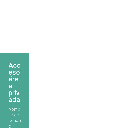
Acc
eso
áre
a
priv
ada
Nomb
re de
usuari
o