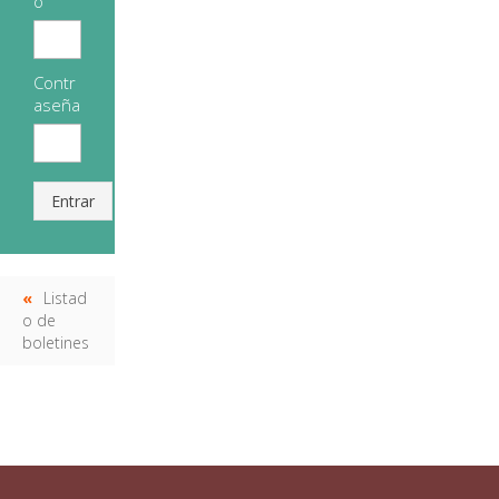
o
Contr
aseña
Entrar
Listad
o de
boletines