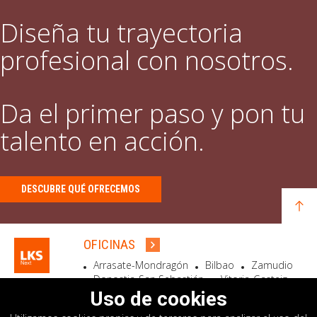
Diseña tu trayectoria
profesional con nosotros.
Da el primer paso y pon tu
talento en acción.
DESCUBRE QUÉ OFRECEMOS
OFICINAS
Arrasate-Mondragón
Bilbao
Zamudio
Donostia-San Sebastián
Vitoria-Gasteiz
Madrid
El Astillero
Bidart
Uso de cookies