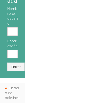
ada
Nomb
re de
usuari
o
Contr
aseña
Entrar
Listad
o de
boletines