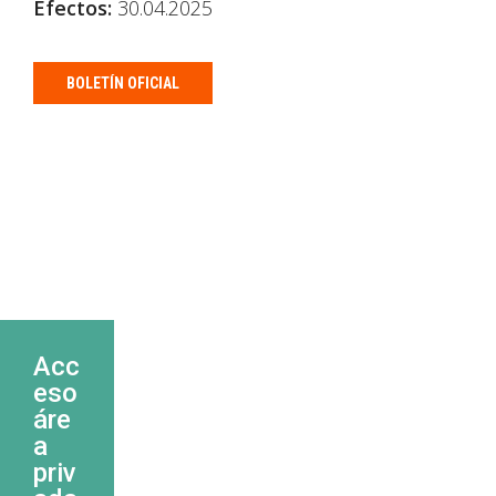
Efectos:
30.04.2025
BOLETÍN OFICIAL
Acc
eso
áre
a
priv