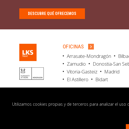
DESCUBRE QUÉ OFRECEMOS
OFICINAS
Arrasate-Mondragón
Bilb
Zamudio
Donostia-San Se
Vitoria-Gasteiz
Madrid
El Astillero
Bidart
Utilizamos cookies propias y de terceros para analizar el uso 
© LKS Next 2026
Aviso legal
Portal de 