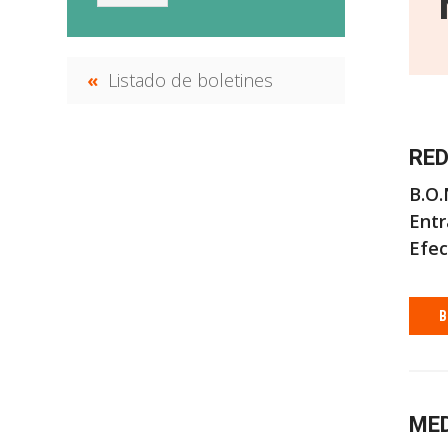
Listado de boletines
RED
B.O.
Entr
Efec
B
MED