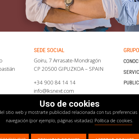
SEDE SOCIAL
GRUPO
ao
Goiru, 7 Arrasate-Mondragón
CONOC
bastián
CP 20500 GIPUZKOA – SPAIN
SERVIC
+34 900 84 14 14
PUBLI
info@lksnext.com
Uso de cookies
del sitio web y mostrarte publicidad relacionada con tus preferencias 
navegación (por ejemplo, páginas visitadas).
Política de cookies
.
privacidad
Política de cookies
Sistema interno i