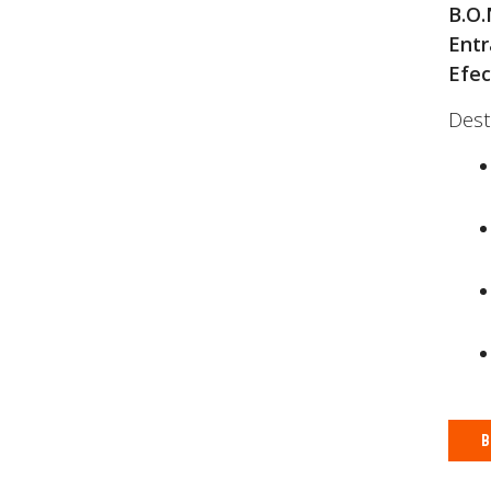
B.O.
Entr
Efec
Dest
B