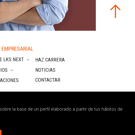
 EMPRESARIAL
E LKS NEXT
HAZ CARRERA
IOS
NOTICIAS
CONTACTAR
CACIONES
sobre la base de un perfil elaborado a partir de tus hábitos de
nformación