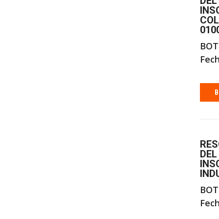
DEL
INS
COL
010
BOT
Fech
B
RES
DEL
INS
IND
BOT
Fech