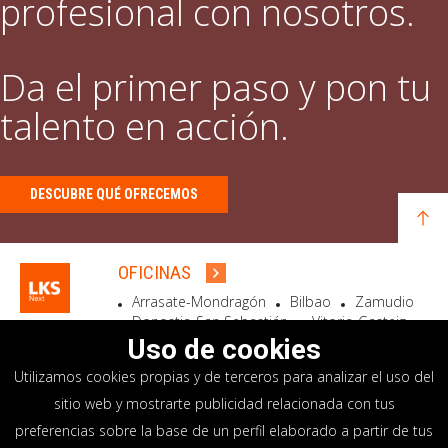
profesional con nosotros.
Da el primer paso y pon tu
talento en acción.
DESCUBRE QUÉ OFRECEMOS
OFICINAS
Arrasate-Mondragón
Bilbao
Zamudio
Donostia-San Sebastián
Vitoria-Gasteiz
Madrid
El Astillero
Bidart
Uso de cookies
Utilizamos cookies propias y de terceros para analizar el uso del
SEDE SOCIAL
sitio web y mostrarte publicidad relacionada con tus
Goiru, 7 Arrasate-Mondragón
preferencias sobre la base de un perfil elaborado a partir de tus
CP 20500 GIPUZKOA – SPAIN