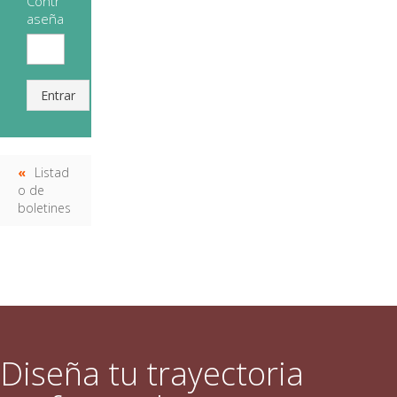
Contr
aseña
Entrar
Listad
o de
boletines
Diseña tu trayectoria