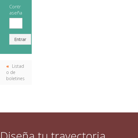
Contr
aseña
Entrar
Listad
o de
boletines
Diseña tu trayectoria