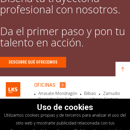
profesional con nosotros.
Da el primer paso y pon tu
talento en acción.
DESCUBRE QUÉ OFRECEMOS
OFICINAS
Arrasate-Mondragón
Bilbao
Zamudio
Donostia-San Sebastián
Vitoria-Gasteiz
Madrid
El Astillero
Bidart
Uso de cookies
Utilizamos cookies propias y de terceros para analizar el uso del
SEDE SOCIAL
sitio web y mostrarte publicidad relacionada con tus
Goiru, 7 Arrasate-Mondragón