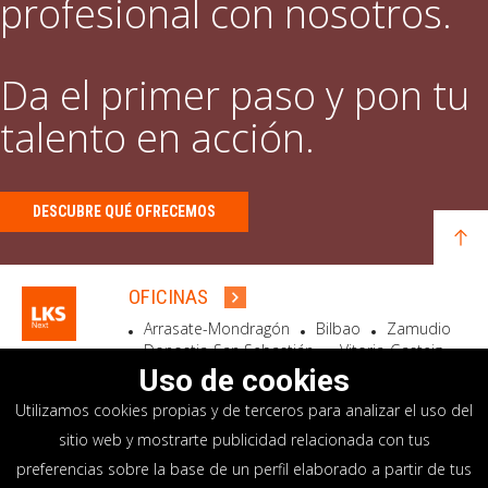
profesional con nosotros.
Da el primer paso y pon tu
talento en acción.
DESCUBRE QUÉ OFRECEMOS
OFICINAS
Arrasate-Mondragón
Bilbao
Zamudio
Donostia-San Sebastián
Vitoria-Gasteiz
Madrid
El Astillero
Bidart
Uso de cookies
Utilizamos cookies propias y de terceros para analizar el uso del
SEDE SOCIAL
sitio web y mostrarte publicidad relacionada con tus
Goiru, 7 Arrasate-Mondragón
preferencias sobre la base de un perfil elaborado a partir de tus
CP 20500 GIPUZKOA – SPAIN