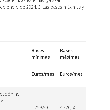
 o académicas externas (ya sean
 de enero de 2024. 3. Las bases máximas y
Bases
Bases
mínimas
máximas
–
–
Euros/mes
Euros/mes
rección no
los
1.759,50
4.720,50