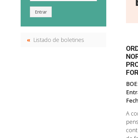
Entrar
Listado de boletines
ORD
NOR
PRO
FOR
B
O
E
E
ntr
Fech
A co
pens
cont