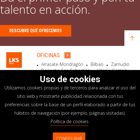
talento en acción.
DESCUBRE QUÉ OFRECEMOS
OFICINAS
Arrasate-Mondragón
Bilbao
Zamudio
Donostia-San Sebastián
Vitoria-Gasteiz
Madrid
El Astillero
Bidart
Uso de cookies
Utilizamos cookies propias y de terceros para analizar el uso del
SEDE SOCIAL
sitio web y mostrarte publicidad relacionada con tus
Goiru, 7 Arrasate-Mondragón
preferencias sobre la base de un perfil elaborado a partir de tus
CP 20500 GIPUZKOA – SPAIN
hábitos de navegación (por ejemplo, páginas visitadas).
+34 900 84 14 14
Política de cookies
.
info@lksnext.com
CONFIGURAR