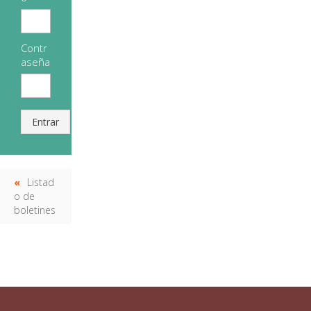
Contr
aseña
Entrar
Listad
o de
boletines