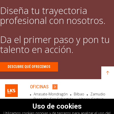
Diseña tu trayectoria
profesional con nosotros.
Da el primer paso y pon tu
talento en acción.
DESCUBRE QUÉ OFRECEMOS
OFICINAS
Arrasate-Mondragón
Bilbao
Zamudio
Donostia-San Sebastián
Vitoria-Gasteiz
Madrid
El Astillero
Bidart
Uso de cookies
Utilizamos cookies propias y de terceros para analizar el uso del