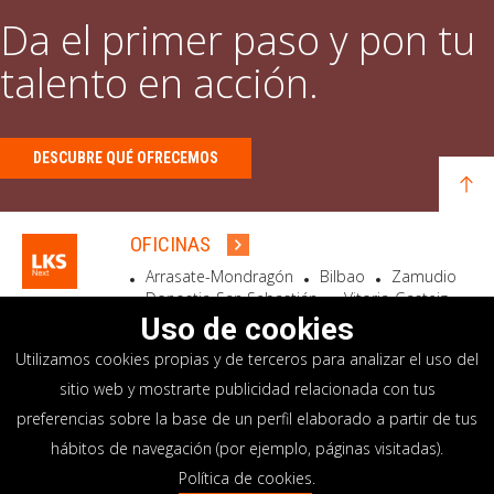
Da el primer paso y pon tu
talento en acción.
DESCUBRE QUÉ OFRECEMOS
OFICINAS
Arrasate-Mondragón
Bilbao
Zamudio
Donostia-San Sebastián
Vitoria-Gasteiz
Madrid
El Astillero
Bidart
Uso de cookies
Utilizamos cookies propias y de terceros para analizar el uso del
SEDE SOCIAL
sitio web y mostrarte publicidad relacionada con tus
Goiru, 7 Arrasate-Mondragón
preferencias sobre la base de un perfil elaborado a partir de tus
CP 20500 GIPUZKOA – SPAIN
hábitos de navegación (por ejemplo, páginas visitadas).
+34 900 84 14 14
Política de cookies
.
info@lksnext.com