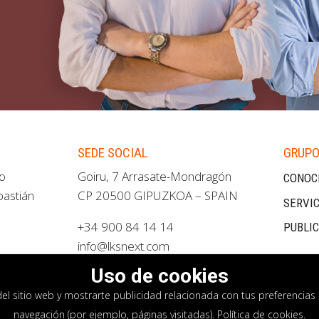
SEDE SOCIAL
GRUPO
ao
Goiru, 7 Arrasate-Mondragón
CONOC
bastián
CP 20500 GIPUZKOA – SPAIN
SERVIC
+34 900 84 14 14
PUBLI
info@lksnext.com
Uso de cookies
del sitio web y mostrarte publicidad relacionada con tus preferencias 
navegación (por ejemplo, páginas visitadas).
Política de cookies
.