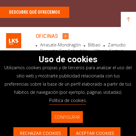
DESCUBRE QUÉ OFRECEMOS
OFICINAS
Arrasate-Mondragón
Bilbao
Zamudio
Donostia-San Sebastián
Vitoria-Gasteiz
Madrid
El Astillero
Bidart
Uso de cookies
Utilizamos cookies propias y de terceros para analizar el uso del
SEDE SOCIAL
sitio web y mostrarte publicidad relacionada con tus
Goiru, 7 Arrasate-Mondragón
preferencias sobre la base de un perfil elaborado a partir de tus
CP 20500 GIPUZKOA – SPAIN
hábitos de navegación (por ejemplo, páginas visitadas).
+34 900 84 14 14
Política de cookies
.
info@lksnext.com
CONFIGURAR
Aviso legal
Portal de privacidad
© LKS Next 2026
Política de cookies
Sistema interno información
RECHAZAR COOKIES
ACEPTAR COOKIES