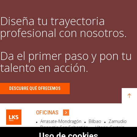
Diseña tu trayectoria
profesional con nosotros.
Da el primer paso y pon tu
talento en acción.
DESCUBRE QUÉ OFRECEMOS
OFICINAS
Arrasate-Mondragón
Bilbao
Zamudio
Donostia-San Sebastián
Vitoria-Gasteiz
Madrid
El Astillero
Bidart
Uso de cookies