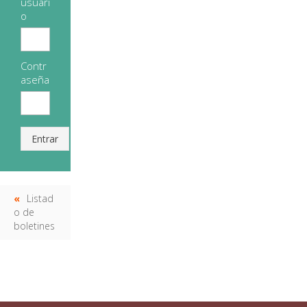
usuari
o
Contr
aseña
Entrar
Listad
o de
boletines