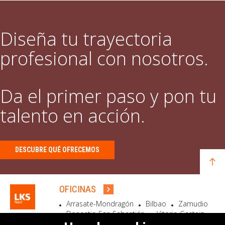
Diseña tu trayectoria
profesional con nosotros.
Da el primer paso y pon tu
talento en acción.
DESCUBRE QUÉ OFRECEMOS
OFICINAS
Arrasate-Mondragón
Bilbao
Zamudio
Donostia-San Sebastián
Vitoria-Gasteiz
Madrid
El Astillero
Bidart