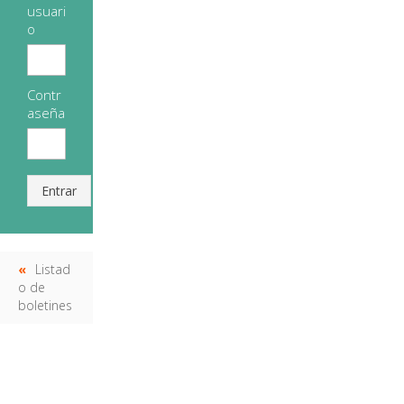
usuari
o
Contr
aseña
Entrar
Listad
o de
boletines