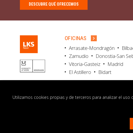
DESCUBRE QUÉ OFRECEMOS
OFICINAS
Arrasate-Mondragón
Bilb
Zamudio
Donostia-San Se
Vitoria-Gasteiz
Madrid
El Astillero
Bidart
Utilizamos cookies propias y de terceros para analizar el uso 
© LKS Next 2026
Aviso legal
Portal de 
Contacto