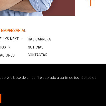
 EMPRESARIAL
E LKS NEXT
HAZ CARRERA
IOS
NOTICIAS
CONTACTAR
CACIONES
sobre la base de un perfil elaborado a partir de tus hábitos de
nformación
os?
CONTÁCTANOS