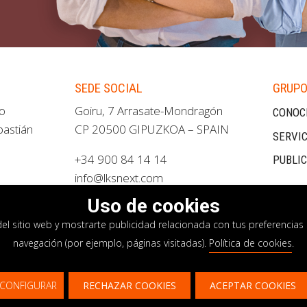
SEDE SOCIAL
GRUPO
ao
Goiru, 7 Arrasate-Mondragón
CONOC
bastián
CP 20500 GIPUZKOA – SPAIN
SERVIC
+34 900 84 14 14
PUBLI
info@lksnext.com
Uso de cookies
del sitio web y mostrarte publicidad relacionada con tus preferencias 
navegación (por ejemplo, páginas visitadas).
Política de cookies
.
privacidad
Política de cookies
Sistema interno i
CONFIGURAR
RECHAZAR COOKIES
ACEPTAR COOKIES
¿Te gustaría saber más sobre nuestros servici