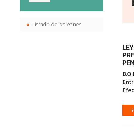
Listado de boletines
LEY
PRE
PE
B.O.E
Entr
Efec
B