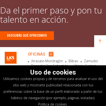
Da el primer paso y pon tu
talento en acción.
DESCUBRE QUÉ OFRECEMOS
OFICINAS
Arrasate-Mondragón
Bilbao
Zamudio
Donostia-San Sebastián
Vitoria-Gasteiz
Madrid
El Astillero
Bidart
Uso de cookies
Utilizamos cookies propias y de terceros para analizar el uso del
SEDE SOCIAL
sitio web y mostrarte publicidad relacionada con tus
Goiru, 7 Arrasate-Mondragón
preferencias sobre la base de un perfil elaborado a partir de tus
CP 20500 GIPUZKOA – SPAIN
hábitos de navegación (por ejemplo, páginas visitadas).
+34 900 84 14 14
Política de cookies
.