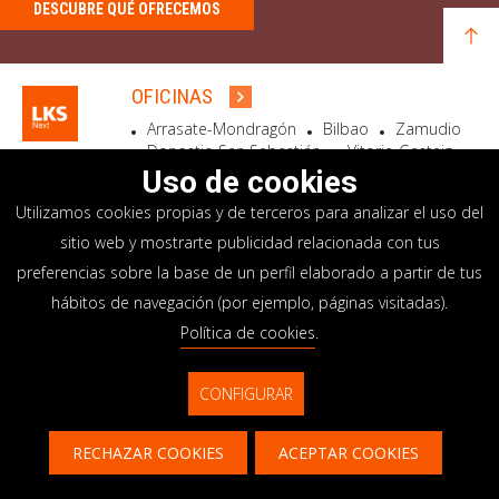
DESCUBRE QUÉ OFRECEMOS
OFICINAS
Arrasate-Mondragón
Bilbao
Zamudio
Donostia-San Sebastián
Vitoria-Gasteiz
Madrid
El Astillero
Bidart
Uso de cookies
Utilizamos cookies propias y de terceros para analizar el uso del
SEDE SOCIAL
sitio web y mostrarte publicidad relacionada con tus
Goiru, 7 Arrasate-Mondragón
preferencias sobre la base de un perfil elaborado a partir de tus
CP 20500 GIPUZKOA – SPAIN
hábitos de navegación (por ejemplo, páginas visitadas).
+34 900 84 14 14
Política de cookies
.
info@lksnext.com
CONFIGURAR
Aviso legal
Portal de privacidad
© LKS Next 2026
Política de cookies
Sistema interno información
RECHAZAR COOKIES
ACEPTAR COOKIES
Contacto
CONTACTAR
CONTÁCTANOS